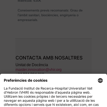
Matricula: 630€
Coneixements previs recomanats: Grau de
l'àmbit sanitari, biociències, enginyeria o
empresarials.
CONTACTA AMB NOSALTRES
Unitat de Docència
master.innovation@vhir.org
+34 934 894 019
SEGUEIX-NOS A: