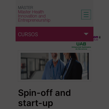
Skip
to
MÀSTER
Màster Health
content
Innovation and
Entrepreneurship
CURSOS
Cursos
Innovation strategies, models and
methodologies in Health
Valorization and technology transfer
Spin-off and
start-up
Self leadership and soft skills