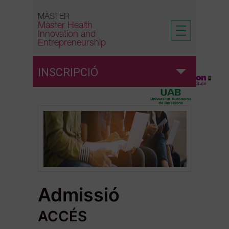
Skip
to
MÀSTER
Màster Health
content
Innovation and
Entrepreneurship
INSCRIPCIÓ
Admissió
Preinscripció
Reserva de plaça
Admissió
Matrícula
ACCÉS