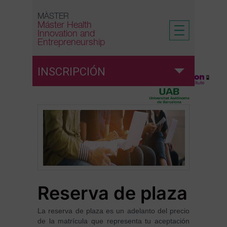
Skip
to
MÀSTER
Máster Health
content
Innovation and
Entrepreneurship
INSCRIPCIÓN
Admisión
Preinscripción
Reserva de plaza
Reserva de plaza
Matrícula
La reserva de plaza es un adelanto del precio
de la matrícula que representa tu aceptación