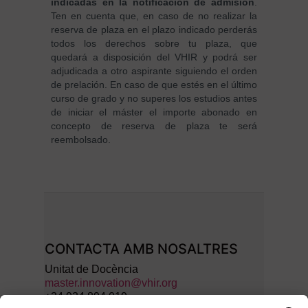
indicadas en la notificación de admisión
.
Ten en cuenta que, en caso de no realizar la
reserva de plaza en el plazo indicado perderás
todos los derechos sobre tu plaza, que
quedará a disposición del VHIR y podrá ser
adjudicada a otro aspirante siguiendo el orden
de prelación. En caso de que estés en el último
curso de grado y no superes los estudios antes
de iniciar el máster el importe abonado en
concepto de reserva de plaza te será
reembolsado.
CONTACTA AMB NOSALTRES
Unitat de Docència
master.innovation@vhir.org
+34 934 894 019